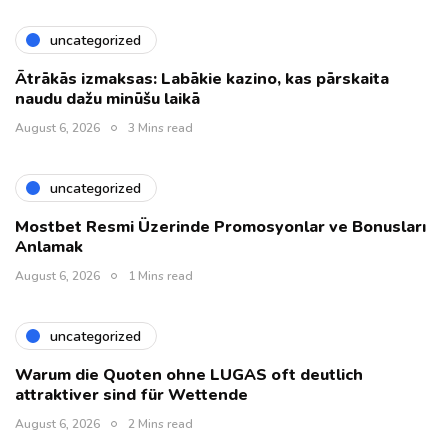
uncategorized
Ātrākās izmaksas: Labākie kazino, kas pārskaita
naudu dažu minūšu laikā
August 6, 2026
3 Mins read
uncategorized
Mostbet Resmi Üzerinde Promosyonlar ve Bonusları
Anlamak
August 6, 2026
1 Mins read
uncategorized
Warum die Quoten ohne LUGAS oft deutlich
attraktiver sind für Wettende
August 6, 2026
2 Mins read