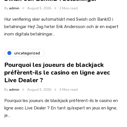
By
admin
August 5, 2026
3 Mins read
Hur verifiering sker automatiskt med Swish och BankID i
betalningar Hej! Jag heter Erik Andersson och är en expert
inom digitala betalningar…
uncategorized
Pourquoi les joueurs de blackjack
préfèrent-ils le casino en ligne avec
Live Dealer ?
By
admin
August 5, 2026
3 Mins read
Pourquoi les joueurs de blackjack préfèrent-ils le casino en
ligne avec Live Dealer ? En tant qu’expert en jeux en ligne,
je…