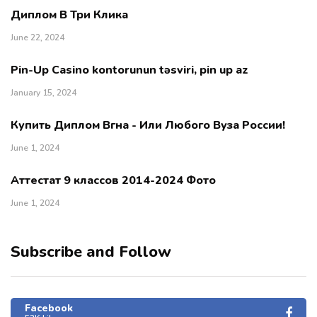
Диплом В Три Клика
June 22, 2024
Pin-Up Casino kontorunun təsviri, pin up az
January 15, 2024
Купить Диплом Вгна - Или Любого Вуза России!
June 1, 2024
Аттестат 9 классов 2014-2024 Фото
June 1, 2024
Subscribe and Follow
Facebook