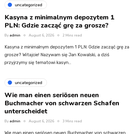
uncategorized
Kasyna z minimalnym depozytem 1
PLN: Gdzie zacząć grę za grosze?
By
admin
August 6, 2026
2 Mins read
Kasyna z minimalnym depozytem 1 PLN: Gdzie zacząć grę za
grosze? Witajcie! Nazywam się Jan Kowalski, a dziś
przyjrzymy się tematowi kasyn…
uncategorized
Wie man einen seriösen neuen
Buchmacher von schwarzen Schafen
unterscheidet
By
admin
August 6, 2026
3 Mins read
Wie man einen seriösen neuen Buchmacher von schwarzen