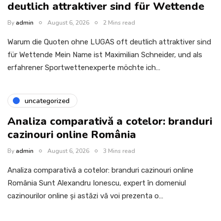
deutlich attraktiver sind für Wettende
By
admin
August 6, 2026
2 Mins read
Warum die Quoten ohne LUGAS oft deutlich attraktiver sind
für Wettende Mein Name ist Maximilian Schneider, und als
erfahrener Sportwettenexperte möchte ich…
uncategorized
Analiza comparativă a cotelor: branduri
cazinouri online România
By
admin
August 6, 2026
3 Mins read
Analiza comparativă a cotelor: branduri cazinouri online
România Sunt Alexandru Ionescu, expert în domeniul
cazinourilor online și astăzi vă voi prezenta o…